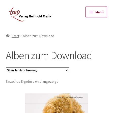
Zur
Zum
Menü
Navigation
Inhalt
springen
springen
Start
Start
Alben zum Download
Datenschutz-Bestimmungen
Alben zum Download
Impressum
Kasse
Einzelnes Ergebnis wird angezeigt
Mein Koto
Warenkorb