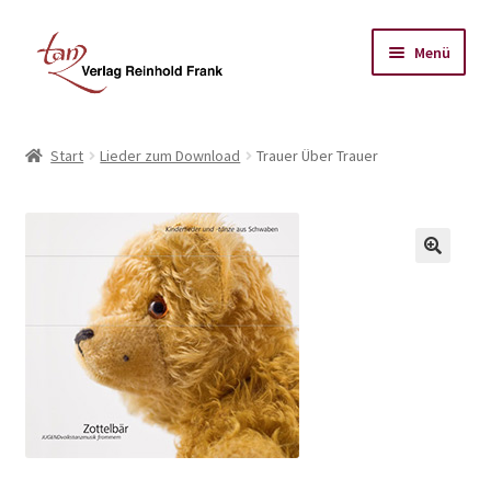
Zur
Zum
Menü
Navigation
Inhalt
springen
springen
Start
Start
Lieder zum Download
Trauer Über Trauer
Datenschutz-Bestimmungen
Impressum
Kasse
Mein Koto
Warenkorb