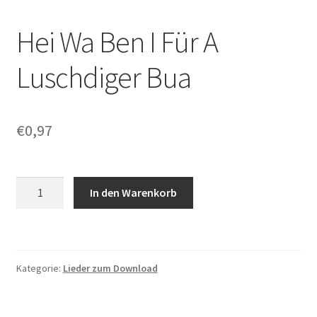
Hei Wa Ben I Für A
Luschdiger Bua
€
0,97
Hei
In den Warenkorb
Wa
Ben
I
Für
Kategorie:
Lieder zum Download
A
Luschdiger
Bua