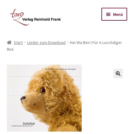
Zur
Zum
Menü
Navigation
Inhalt
springen
springen
Start
Start
Lieder zum Download
Hei Wa Ben I Für A Luschdiger
Bua
Datenschutz-Bestimmungen
Impressum
Kasse
Mein Koto
Warenkorb