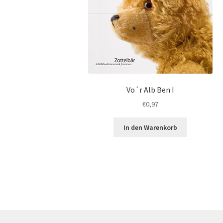
Vo´r Alb Ben I
€
0,97
In den Warenkorb