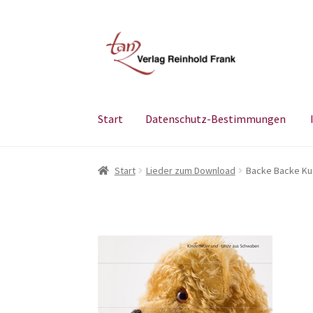
Zur
Zum
Navigation
Inhalt
springen
springen
Start
Datenschutz-Bestimmungen
Start
Datenschutz-Bestimmungen
Impress
Start
Lieder zum Download
Backe Backe K