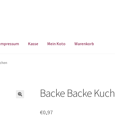
Impressum
Kasse
Mein Koto
Warenkorb
um
Kasse
Mein Koto
Warenkorb
uchen
Backe Backe Kuc
€
0,97