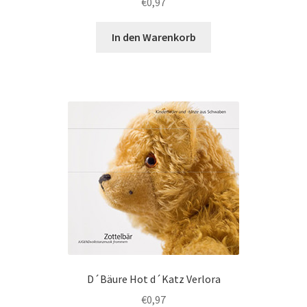
€
0,97
In den Warenkorb
D´Bäure Hot d´Katz Verlora
€
0,97