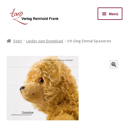
Zur
Zum
Menü
Navigation
Inhalt
springen
springen
Start
Start
Lieder zum Download
Ich Ging Einmal Spazieren
Datenschutz-Bestimmungen
Impressum
Kasse
Mein Koto
Warenkorb